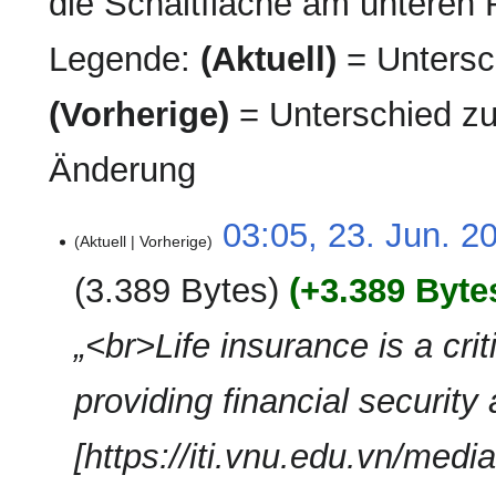
die Schaltfläche am unteren 
Legende:
(Aktuell)
= Untersch
(Vorherige)
= Unterschied zu
Änderung
23.
03:05, 23. Jun. 2
Aktuell
Vorherige
Juni
2025
3.389 Bytes
+3.389 Byte
„<br>Life insurance is a cri
providing financial security
[https://iti.vnu.edu.vn/medi