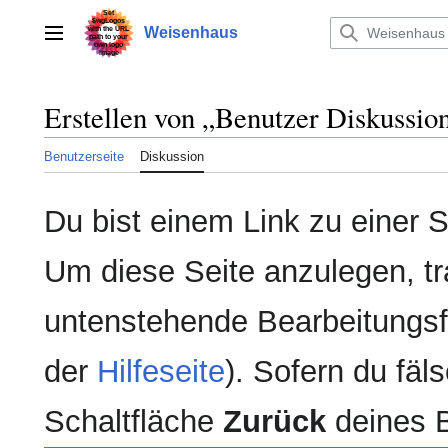
Zum
Inhalt
Weisenhaus
Hauptmenü
springen
Erstellen von „
Benutzer Diskussio
Benutzerseite
Diskussion
Du bist einem Link zu einer Se
Um diese Seite anzulegen, tr
untenstehende Bearbeitungsfe
der
Hilfeseite
). Sofern du fäls
Schaltfläche
Zurück
deines 