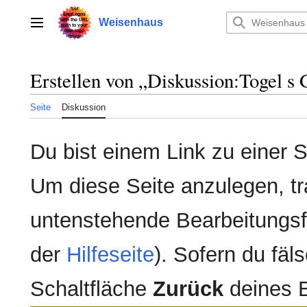
Zum
Inhalt
Weisenhaus
Hauptmenü
springen
Erstellen von „
Diskussion:Togel s 
Seite
Diskussion
Du bist einem Link zu einer Se
Um diese Seite anzulegen, tr
untenstehende Bearbeitungsfe
der
Hilfeseite
). Sofern du fäls
Schaltfläche
Zurück
deines 