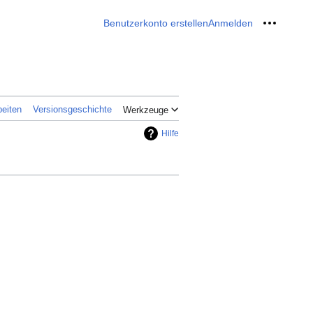
Benutzerkonto erstellen
Anmelden
Meine W
eiten
Versionsgeschichte
Werkzeuge
Hilfe