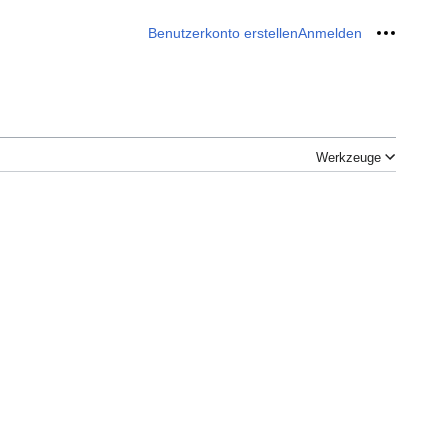
Benutzerkonto erstellen
Anmelden
Meine W
Werkzeuge