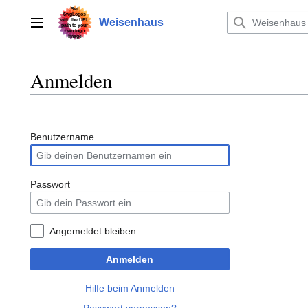
Zum
Inhalt
Weisenhaus
Hauptmenü
springen
Anmelden
Benutzername
Passwort
Angemeldet bleiben
Anmelden
Hilfe beim Anmelden