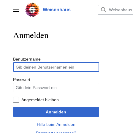
Zum
Inhalt
Weisenhaus
Hauptmenü
springen
Anmelden
Benutzername
Passwort
Angemeldet bleiben
Anmelden
Hilfe beim Anmelden