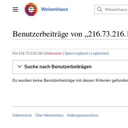
Zum
Inhalt
Weisenhaus
Hauptmenü
springen
Benutzerbeiträge von „216.73.216.
Für 216.73.216.192
Diskussion
Sperr-Logbuch
Logbücher
Suche nach Benutzerbeiträgen
Es wurden keine Benutzerbeiträge mit diesen Kriterien gefunde
Datenschutz
Über Weisenhaus
Haftungsausschluss