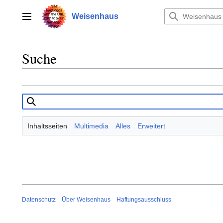
Zum
Inhalt
Weisenhaus
Hauptmenü
springen
Suche
Inhaltsseiten
Multimedia
Alles
Erweitert
Datenschutz
Über Weisenhaus
Haftungsausschluss