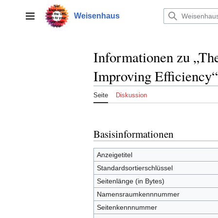
Zum
Inhalt
Weisenhaus
Hauptmenü
springen
Informationen zu „Th
Improving Efficiency“
Seite
Diskussion
Basisinformationen
Anzeigetitel
Standardsortierschlüssel
Seitenlänge (in Bytes)
Namensraumkennnummer
Seitenkennnummer