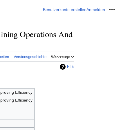
Benutzerkonto erstellen
Anmelden
Meine W
lining Operations And
eiten
Versionsgeschichte
Werkzeuge
Hilfe
proving Efficiency
proving Efficiency