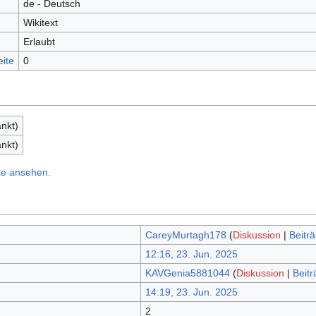
de - Deutsch
Wikitext
Erlaubt
eite
0
nkt)
nkt)
te ansehen.
CareyMurtagh178
(
Diskussion
|
Beitr
12:16, 23. Jun. 2025
KAVGenia5881044
(
Diskussion
|
Beitr
14:19, 23. Jun. 2025
2