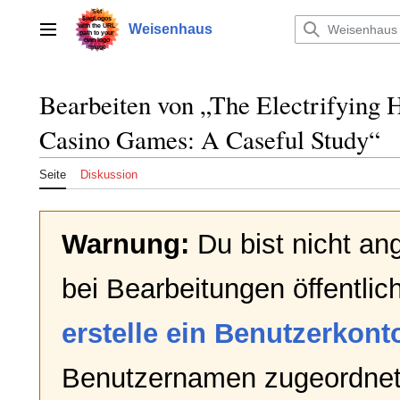
Zum
Inhalt
Weisenhaus
Hauptmenü
springen
Bearbeiten von „
The Electrifying
Casino Games: A Caseful Study
“
Seite
Diskussion
Warnung:
Du bist nicht an
bei Bearbeitungen öffentlic
erstelle ein Benutzerkont
Benutzernamen zugeordnet