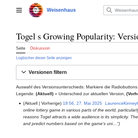
Zum
Inhalt
Weisenhaus
Hauptmenü
springen
Togel s Growing Popularity: Versi
Seite
Diskussion
Logbücher dieser Seite anzeigen
Versionen filtern
Auswahl des Versionsunterschieds: Markiere die Radiobuttons
Legende:
(Aktuell)
= Unterschied zur aktuellen Version,
(Vorh
Aktuell
Vorherige
18:56, 27. Mai 2025
‎
LaurenceKinney
27.
online lottery game in various parts of the world, particul
Mai
reasons Togel attracts a wide audience is its simplicity. Th
2025
and predict numbers based on the game's uni…“