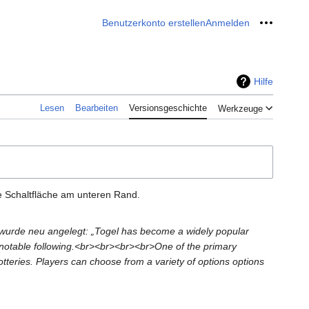
Benutzerkonto erstellen
Anmelden
Meine W
Hilfe
Lesen
Bearbeiten
Versionsgeschichte
Werkzeuge
e Schaltfläche am unteren Rand.
 wurde neu angelegt: „Togel has become a widely popular
 a notable following.<br><br><br><br>One of the primary
otteries. Players can choose from a variety of options options