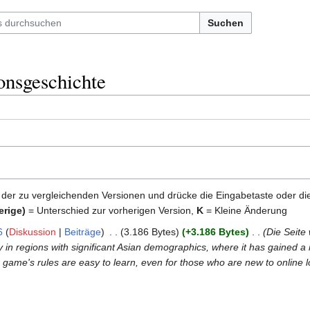
Suchen
onsgeschichte
 der zu vergleichenden Versionen und drücke die Eingabetaste oder di
erige)
= Unterschied zur vorherigen Version,
K
= Kleine Änderung
6
Diskussion
Beiträge
‎
3.186 Bytes
+3.186 Bytes
‎
Die Seite
arly in regions with significant Asian demographics, where it has gained
e game's rules are easy to learn, even for those who are new to online l