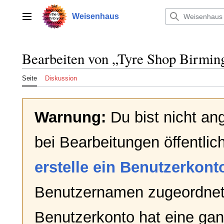
Zum
Inhalt
Weisenhaus
Hauptmenü
springen
Bearbeiten von „
Tyre Shop Birmin
Seite
Diskussion
Warnung:
Du bist nicht an
bei Bearbeitungen öffentlic
erstelle ein Benutzerkont
Benutzernamen zugeordnet
Benutzerkonto hat eine gan