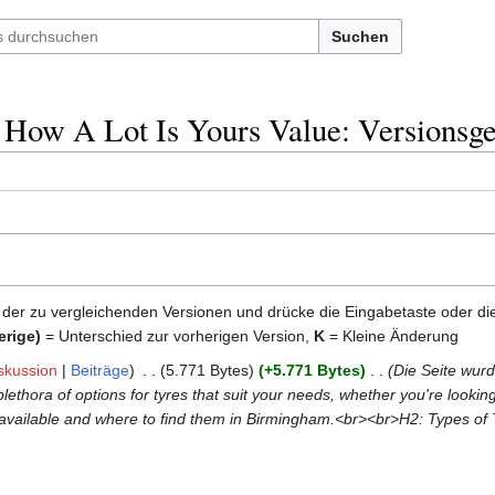
Suchen
How A Lot Is Yours Value: Versionsge
 der zu vergleichenden Versionen und drücke die Eingabetaste oder di
erige)
= Unterschied zur vorherigen Version,
K
= Kleine Änderung
skussion
Beiträge
‎
5.771 Bytes
+5.771 Bytes
‎
Die Seite wurd
a plethora of options for tyres that suit your needs, whether you're look
yres available and where to find them in Birmingham.<br><br>H2: Types