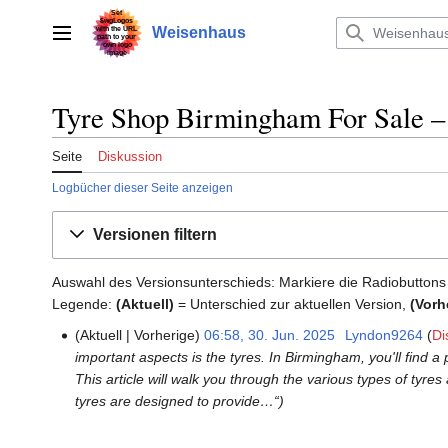
Zum
Inhalt
Weisenhaus
Hauptmenü
springen
Tyre Shop Birmingham For Sale – 
Seite
Diskussion
Logbücher dieser Seite anzeigen
Versionen filtern
Auswahl des Versionsunterschieds: Markiere die Radiobuttons
Legende:
(Aktuell)
= Unterschied zur aktuellen Version,
(Vorh
Aktuell
Vorherige
06:58, 30. Jun. 2025
‎
Lyndon9264
Di
30.
important aspects is the tyres. In Birmingham, you'll find 
Juni
This article will walk you through the various types of t
2025
tyres are designed to provide…“