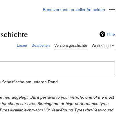
Benutzerkonto erstellen
Anmelden
Meine W
schichte
Hilfe
Lesen
Bearbeiten
Versionsgeschichte
Werkzeuge
e Schaltfläche am unteren Rand.
e neu angelegt: „As it pertains to your vehicle, one of the most
ing for cheap car tyres Birmingham or high-performance tyres.
 of Tyres Available<br><br>H3: Year-Round Tyres<br>Year-round